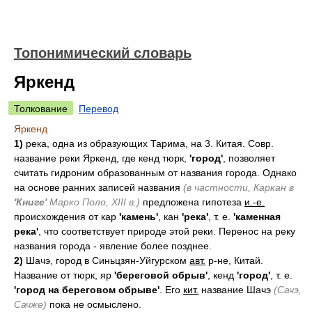
Топонимический словарь
Яркенд
Толкование
Перевод
Яркенд
1)
река, одна из образующих Тарима, на 3. Китая. Совр.
название реки Яркенд, где кенд тюрк,
'город'
, позволяет
считать гидроним образованным от названия города. Однако
на основе ранних записей названия
(в частности, Каркан в
'Книге'
Марко Поло, XIII в.)
предложена гипотеза
и.-е.
происхождения от кар
'камень'
, кан
'река'
, т. е.
'каменная
река'
, что соответствует природе этой реки. Перенос на реку
названия города - явление более позднее.
2)
Шачэ, город в Синьцзян-Уйгурском
авт.
р-не, Китай.
Название от тюрк, яр
'береговой обрыв'
, кенд
'город'
, т. е.
'город на береговом обрыве'
. Его
кит.
название Шачэ
(Сачэ,
Сачже)
пока не осмыслено.