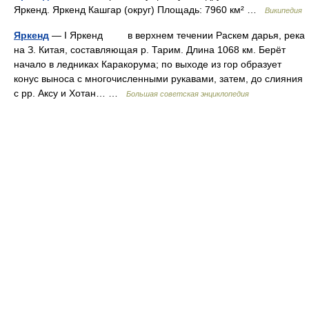
Яркенд. Яркенд Кашгар (округ) Площадь: 7960 км² …
Википедия
Яркенд
— I Яркенд в верхнем течении Раскем дарья, река
на З. Китая, составляющая р. Тарим. Длина 1068 км. Берёт
начало в ледниках Каракорума; по выходе из гор образует
конус выноса с многочисленными рукавами, затем, до слияния
с рр. Аксу и Хотан… …
Большая советская энциклопедия