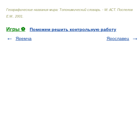
Географические названия мира: Топонимический словарь. - М: АСТ
.
Поспелов
Е.М.
.
2001
.
Игры ⚽
Поможем решить контрольную работу
Яремча
Ярославец