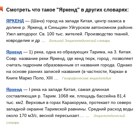
Смотреть что такое "Яркенд" в других словарях:
ЯРКЕНД
— (Шачэ) город на западе Китая, центр оазиса в
долине р. Яркенд, в Синьцзян Уйгурском автономном районе.
Узел автодорог. Св. 100 тыс. жителей. Производство тканей,
ковроделие и др …
Большой Энциклопедический словарь
Яркенд
— 1) река, одна из образующих Тарима, на 3. Китая.
Совр. название реки Яркенд, где кенд тюрк, город , позволяет
считать гидроним образованным от названия города. Однако
на основе ранних записей названия (в частности, Каркан в
Книге Марко Поло, XIII …
Географическая энциклопедия
Яркенд
— I река на западе Китая, самая длинная
составляющая р. Тарим. 1068 км, площадь бассейна 81,4
тыс. км2. Верховья в горах Каракорума, протекает по северо
западной окраине Таримской равнины. Средний расход воды
около 170 м3/с, весной пересыхает.… …
Энциклопедический
словарь