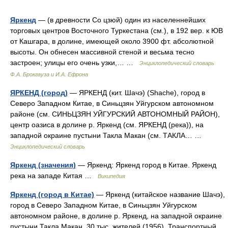
Яркенд
— (в древности Со цзюй) один из населеннейших
торговых центров Восточного Туркестана (см.), в 192 вер. к ЮВ
от Кашгара, в долине, имеющей около 3900 фт. абсолютной
высоты. Он обнесен массивной стеной и весьма тесно
застроен; улицы его очень узки,… …
Энциклопедический словарь
Ф.А. Брокгауза и И.А. Ефрона
ЯРКЕНД (город)
— ЯРКЕНД (кит. Шачэ) (Shache), город в
Северо Западном Китае, в Синьцзян Уйгурском автономном
районе (см. СИНЬЦЗЯН УЙГУРСКИЙ АВТОНОМНЫЙ РАЙОН),
центр оазиса в долине р. Яркенд (см. ЯРКЕНД (река)), на
западной окраине пустыни Такла Макан (см. ТАКЛА… …
Энциклопедический словарь
Яркенд (значения)
— Яркенд: Яркенд город в Китае. Яркенд
река на западе Китая …
Википедия
Яркенд (город в Китае)
— Яркенд (китайское название Шачэ),
город в Северо Западном Китае, в Синьцзян Уйгурском
автономном районе, в долине р. Яркенд, на западной окраине
пустыни Такла Макан. 30 тыс. жителей (1956). Транспортный