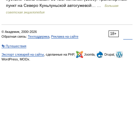
пункт на Северо Куньлуньской автогужевой… …
Большая
советская энциклопедия
© Академик, 2000-2026
18+
Обратная связь:
Техподдержка
,
Реклама на сайте
👣 Путешествия
Экспорт словарей на сайты
, сделанные на PHP,
Joomla,
Drupal,
WordPress, MODx.